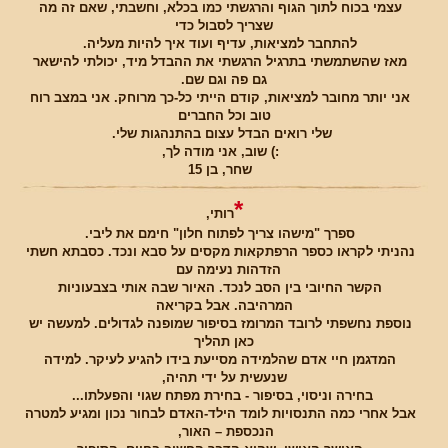
עצמי בכוח לתוך הגוף והרגשתי כמו בכלא, וחשבתי, שאם זה מה
שצריך לסבול כדי
להתחבר למציאות, עדיף ועוד איך להיות מעליה.
מאז שהשתמשתי בתרגיל הרגשתי את ההבדל מיד, יכולתי להישאר
גם פה וגם שם.
אני יותר מחובר למציאות, קודם הייתי כל-כך מרוחק. אני במצב רוח
טוב וכל החברים
שלי רואים הבדל עצום בהתנהגות שלי.
:) שוב, אני מודה לך,
שחר, בן 15
*
רותי,
ספרך "מישהו צריך לפתוח חלון" חימם את ליבי.
נהניתי לקראו כספר הרפתקאות מקסים על סבא ונכד. כסבתא חשתי
הזדהות נעימה עם
הקשר החיובי בין הסב לנכד. האיור שבה אותי בצבעוניות
המרהיבה. אבל בקריאה
נוספת נחשפתי לרובד המרומז בסיפור שמופנה לגדולים. למעשה יש
כאן תהליך
המדגמן חיי אדם שהלמידה מסייעת בידו להגיע לעיקר. למידה
שנעשית על ידי תהיה,
בחירה וניסוי, בסיפור - בחירת מפתח שגוי והפעלתו...
אבל אחרי כמה התנסויות לומד הילד-האדם לבחור נכון ומגיע למטרה
הנכספת – האור,