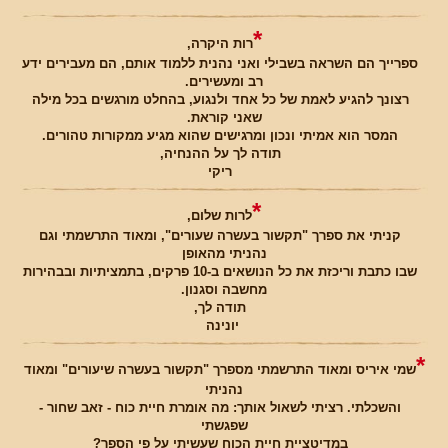
*
רות היקרה,
ספרייך הם השראה בשבילי ואני נהנית ללמוד אותם, הם מעבירים ידע
רב ומעשירים.
רצונך להגיע לאמת של כל אחד ולנגוע, בהחלט מורגשים בכל מילה
שאני קוראת.
המסר הוא אמיתי ונכון ומרגישים שהוא מגיע ממקורות טהורים.
תודה לך על ההנחיה,
ריקי
*
לרות שלום,
קניתי את ספרך "תקשור בעשרה שעורים", ומאוד התרשמתי וגם
נהניתי מהאופן
שבו כתבת וריכזת את כל הנושאים ב-10 פרקים, בתמציתיות ובבהירות
מחשבה וסגנון.
תודה לך,
יונינה
*
שמי איריס ומאוד התרשמתי מספרך "תקשור בעשרה שיעורים" ומאוד
נהניתי
והשכלתי. רציתי לשאול אותך: מה אומרת חיית כוח - זאב שחור -
שפגשתי
במדיטציית חיית הכוח שעשיתי על פי הספר?