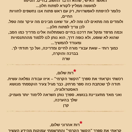
האושר האישי, שהוא הדבר החשוב בחיים. הסיפור
למעשה ממליץ לקורא לפתוח חלון...
כלומר להיפתח לאפשרויות, רק עם ראש פתוח אנו נחשפים לחוויות
החיים,
ולומדים מה מתאים לנו ומה לא, עד שאנו מבינים מה עיקר ומה טפל.
לכן צריך לפתוח חלון...
וכמה מרפד ומקל את דרכנו בחיים כשמתלווה אלינו מדריך כמו הסב,
שהוא לא שופט, ולא כופה דרך, הוא נותן לנו ללמוד מההתנסויות
ומעודד להמשיך...
כמוך רותי – שאת עבורי מורה לחיים ומדריכה, ועל כך תודתי לך.
בברכה והוקרה,
שרה
*
רות שלום,
רכשתי וקראתי את ספרך "הקשר הקרמי" – איזו עבודה נפלאה עשית.
תודה לך שכתבת כזה ספר מרתק. כבר מגיל צעיר הוקסמתי מנושא
האסטרולוגיה,
ואני מאד מתעניינת בנושא. ספרך נותן השראה ללימוד יותר מעמיק.
שלך בהערכה,
קרן
*
רות אהרוני שלום,
קראתי את ספרך "הקשר הקרמי" והתרשמתי עמוקות מהידע העשיר