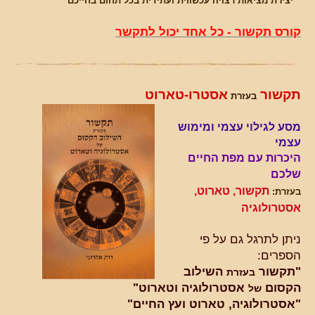
יצירת מציאות רצויה עכשווית ועתידית בכל תחום בחייכם
קורס תקשור - כל אחד יכול לתקשר
תקשור
א
סטרו-טארוט
בעזרת
מסע לגילוי עצמי ומימוש
עצמי
היכרות עם מפת החיים
שלכם
תקשור,
טארוט,
בעזרת:
אסטרולוגיה
ניתן לתרגל גם על פי
הספרים:
"תקשור
השילוב
בעזרת
הקסום
אסטרולוגיה וטארוט"
של
"אסטרולוגיה, טארוט ועץ החיים"